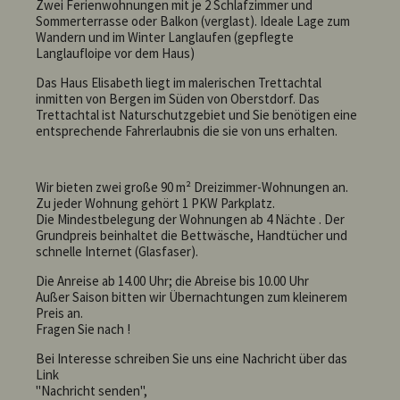
Zwei Ferienwohnungen mit je 2 Schlafzimmer und
Sommerterrasse oder Balkon (verglast). Ideale Lage zum
Wandern und im Winter Langlaufen (gepflegte
Langlaufloipe vor dem Haus)
Das Haus Elisabeth liegt im malerischen Trettachtal
inmitten von Bergen im Süden von Oberstdorf. Das
Trettachtal ist Naturschutzgebiet und Sie benötigen eine
entsprechende Fahrerlaubnis die sie von uns erhalten.
Wir bieten zwei große 90 m² Dreizimmer-Wohnungen an.
Zu jeder Wohnung gehört 1 PKW Parkplatz.
Die Mindestbelegung der Wohnungen ab 4 Nächte . Der
Grundpreis beinhaltet die Bettwäsche, Handtücher und
schnelle Internet (Glasfaser).
Die Anreise ab 14.00 Uhr; die Abreise bis 10.00 Uhr
Außer Saison bitten wir Übernachtungen zum kleinerem
Preis an.
Fragen Sie nach !
Bei Interesse schreiben Sie uns eine Nachricht über das
Link
"Nachricht senden",