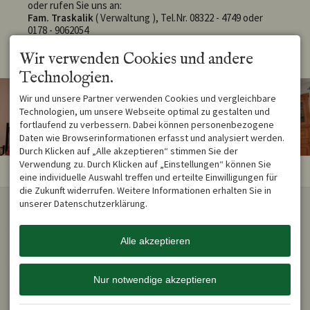
oder rufen Sie uns an:
Fam. Traskalik
( Verwaltung ), Tel.Nr. 08322 - 4749 oder
0178 - 9062054
Wir verwenden Cookies und andere
Technologien.
Wir und unsere Partner verwenden Cookies und vergleichbare
Technologien, um unsere Webseite optimal zu gestalten und
fortlaufend zu verbessern. Dabei können personenbezogene
Daten wie Browserinformationen erfasst und analysiert werden.
Durch Klicken auf „Alle akzeptieren“ stimmen Sie der
Verwendung zu. Durch Klicken auf „Einstellungen“ können Sie
eine individuelle Auswahl treffen und erteilte Einwilligungen für
die Zukunft widerrufen. Weitere Informationen erhalten Sie in
KONTAKT
unserer Datenschutzerklärung.
Lesek Traskalik
Dietersberg 9
Alle akzeptieren
87561 Oberstdorf
DEUTSCHLAND
Tel.
+49 8322 4749
Nur notwendige akzeptieren
Mobil
+49 178 906 20 54
fam.traskalik@gmx.de