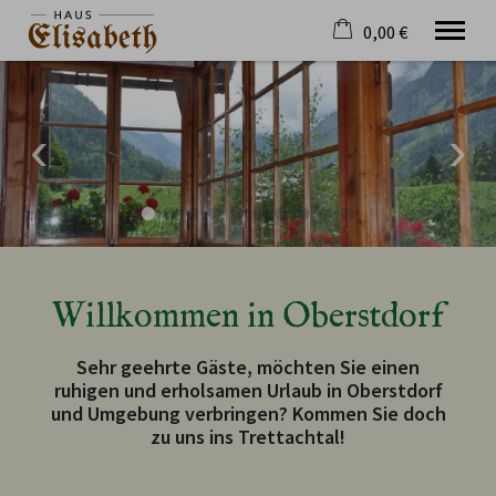
0,00 €
×
23. bis 30. August
Warenkorb ist leer
2 Erwachsene
Willkommen
Ferienwohnungen
Trettachtal
Anfrage
Willkommen in Oberstdorf
Lage & Anfahrt
Sehr geehrte Gäste, möchten Sie einen
Tel.
08322 4749
ruhigen und erholsamen Urlaub in Oberstdorf
und Umgebung verbringen? Kommen Sie doch
zu uns ins Trettachtal!