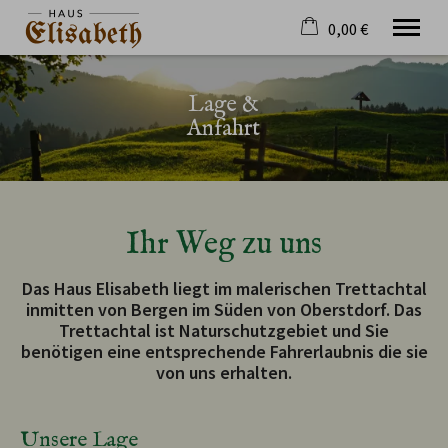
0,00 €
×
20. bis 27. August
Warenkorb ist leer
Lage &
2 Erwachsene
Anfahrt
Willkommen
Ferienwohnungen
Ihr Weg zu uns
Trettachtal
Anfrage
Das Haus Elisabeth liegt im malerischen Trettachtal
Lage & Anfahrt
inmitten von Bergen im Süden von Oberstdorf. Das
Trettachtal ist Naturschutzgebiet und Sie
Tel.
08322 4749
benötigen eine entsprechende Fahrerlaubnis die sie
von uns erhalten.
Unsere Lage